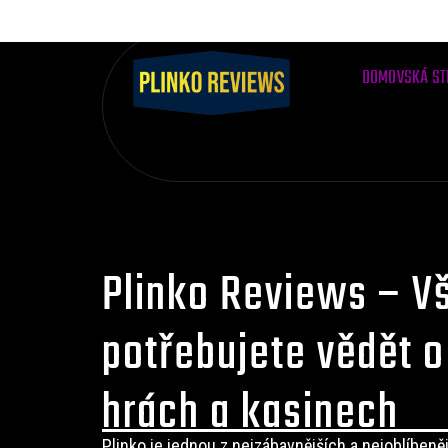
DOMOVSKÁ S
Plinko Reviews – V
potřebujete vědět o
hrách a kasinech
Plinko je jednou z nejzábavnějších a nejoblíbeněj