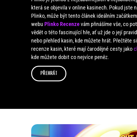
která se objevila v online kasinech. Pokud jste n
Plinko, může být tento článek ideálním začátkem
webu
Plinko Recenze
vám přinášíme vše, co pot
vědět o této fascinující hře, ať už jde o její pravid
nebo přehled kasin, kde můžete hrát. Přečtěte si
recenze kasin, které mají čarodějné cesty jako
c
kde můžete dobit co nejvíce peněz.
PŘEHRÁT