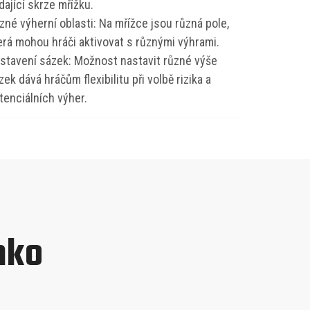
dající skrze mřížku.
zné výherní oblasti: Na mřížce jsou různá pole,
erá mohou hráči aktivovat s různými výhrami.
stavení sázek: Možnost nastavit různé výše
zek dává hráčům flexibilitu při volbě rizika a
tenciálních výher.
nko