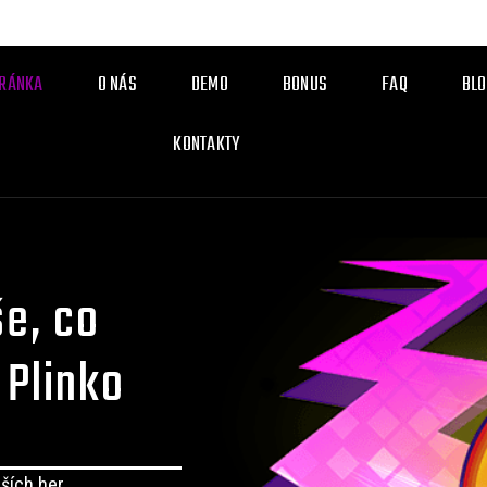
TRÁNKA
O NÁS
DEMO
BONUS
FAQ
BL
KONTAKTY
še, co
 Plinko
ších her,