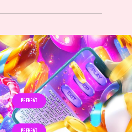
PŘEHRÁT
PŘEHRÁT