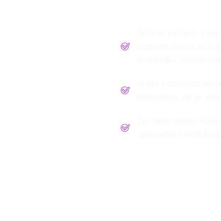
Správně nastavte svou 
rozpočet, zvažte nižší 
ních Metod
prostředků, můžete risk
Hrajte s rozvahou: Nez
přehodnotit, jak se vám 
Zůstaňte trpěliví: Plinko 
ět, jaké platební metody
vám nedaří, neměli byst
u možností, včetně:
)