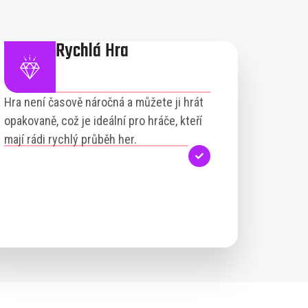
Rychlá Hra
Hra není časově náročná a můžete ji hrát
opakovaně, což je ideální pro hráče, kteří
mají rádi rychlý průběh her.