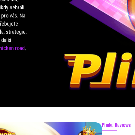
ikdy nehráli
 pro vás. Na
řebujete
la, strategie,
 další
hicken road
,
Plinko Reviews